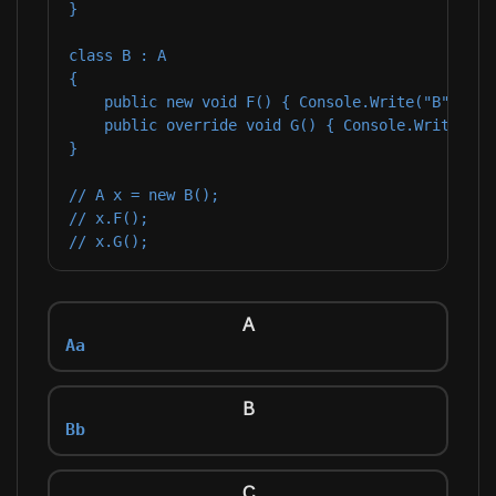
}

class B : A

{

    public new void F() { Console.Write("B"); }

    public override void G() { Console.Write("b")
}

// A x = new B();

// x.F();

// x.G();
A
Aa
B
Bb
C