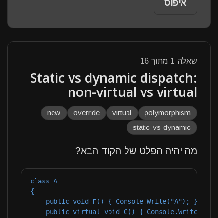
איפוס
16
מתוך
1
שאלה
Static vs dynamic dispatch:
non-virtual vs virtual
new
override
virtual
polymorphism
static-vs-dynamic
מה יהיה הפלט של הקוד הבא?
class A

{

    public void F() { Console.Write("A"); }

    public virtual void G() { Console.Write("a");